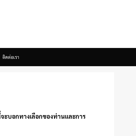
คลิ๊กเลย!
ติดต่อเรา
นี้จะบอกทางเลือกของท่านและการ