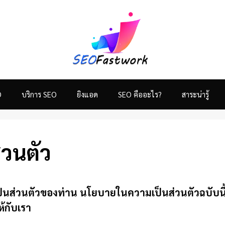
ติดต่อทำ SEO ติดหน้าแรก
O
บริการ SEO
ยิงแอด
SEO คืออะไร?
สาระน่ารู้
วนตัว
ป็นส่วนตัวของท่าน นโยบายในความเป็นส่วนตัวฉบับ
ห้กับเรา