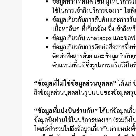
ข้อมูลทางเทคนิค เช่น ผู้ให้บริการโ
ใช้ในการเข้าถึงบริการของเรา ไอ
ข้อมูลเกี่ยวกับการสืบค้นและการรับ
เนื้อหาอื่นๆ ที่เกี่ยวข้อง ซึ่งเข้
ข้อมูลเกี่ยวกับ whatapps และซอฟต์แ
ข้อมูลเกี่ยวกับการติดต่อสื่อสารซึ่
ติดต่อสื่อสารด้วย และข้อมูลกำกับ(m
ตำแหน่งพื้นที่ซึ่งรูปภาพหรือวีดีโอ
“ข้อมูลที่ไม่ใช่ข้อมูลส่วนบุคคล”
ได้แก่ 
ถึงข้อมูลส่วนบุคคลในรูปแบบของข้อมูลสรุ
“ข้อมูลที่แบ่งปันร่วมกัน”
ได้แก่ข้อมูลเกี
ข้อมูลซึ่งท่านใช้ในบริการของเรา (รวมถึง
โพสต์ซ้ำรวมไปถึงข้อมูลเกี่ยวกับตำแหน่งพื้นท