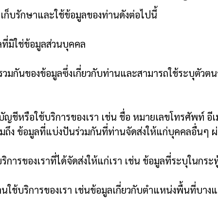
ก็บรักษาและใช้ข้อมูลของท่านดังต่อไปนี้
ี่มิใช่ข้อมูลส่วนบุคคล
รรวมกันของข้อมูลซึ่งเกี่ยวกับท่านและสามารถใช้ระบุตัวต
ปิดบัญชีหรือใช้บริการของเรา เช่น ชื่อ หมายเลขโทรศัพท์ 
มถึง ข้อมูลที่แบ่งปันร่วมกันที่ท่านจัดส่งให้แก่บุคคลอื่น
ใช้บริการของเราที่ได้จัดส่งให้แก่เรา เช่น ข้อมูลที่ระบุในกระ
านใช้บริการของเรา เช่นข้อมูลเกี่ยวกับตำแหน่งพื้นที่บางแห