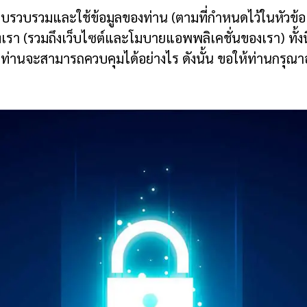
ก็บรวบรวมและใช้ข้อมูลของท่าน (ตามที่กำหนดไว้ในหัวข้อ
รา (รวมถึงเว็บไซต์และโมบายแอพพลิเคชั่นของเรา) ทั้งนี้ เ
และท่านจะสามารถควบคุมได้อย่างไร ดังนั้น ขอให้ท่านกรุณ