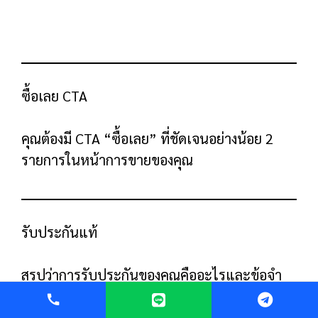
คอนเซปต์ฮีโร่อิมเมจ
ย้อนกลับไปในวันนี้ บริษัท SaaS จะใช้ภาพหน้า
จอของซอฟต์แวร์สำหรับภาพฮีโร่ของพวก
เขา และยังสามารถทำงานได้
ปัญหาของแนวทางนี้คือ ยากที่จะเข้าใจว่า
ซอฟต์แวร์
ทำอะไร
จากภาพหน้าจอ
นั่นคือเหตุผลที่บริษัท SaaS หลายแห่งเลือกใช้
ภาพประกอบที่แสดงให้เห็นว่าซอฟต์แวร์นี้ทำ