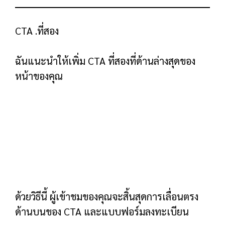
หมายเฉพาะบุคคล (เจ้าของธุรกิจขนาดเล็กที่
จริงจังกับการทำการตลาดธุรกิจของตนบน
YouTube) นี่คือเหตุผลที่ตะขอนี้ใช้งานได้แม้ว่าจะ
แข็งแกร่งกว่าลีดส่วนใหญ่ก็ตาม
เรื่องราวเบื้องหลัง
นี่คือที่ที่คุณบอกเล่าเรื่องราวเบื้องหลังผลิตภัณฑ์
ของคุณ: ปัญหาที่คุณมี วิธีแก้ไข และเหตุผลที่คุณ
ตัดสินใจนำเสนอผลิตภัณฑ์นี้