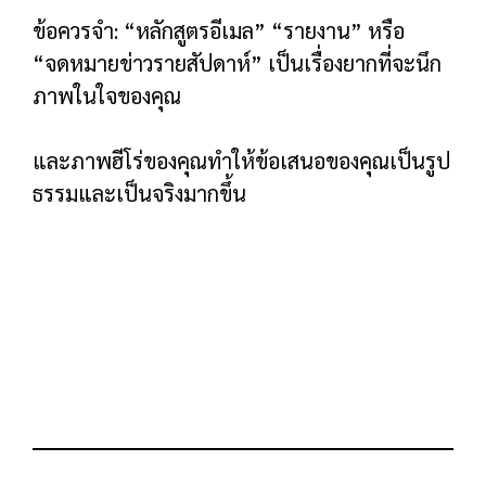
รายการคุณสมบัติที่แน่นอนขึ้นอยู่กับสิ่งที่คุณมอบ
ให้
หาก Squeeze Page มีไว้สำหรับการสัมมนาผ่าน
เว็บ คุณอาจมีรายการหัวข้อย่อยของสิ่งสำคัญที่คน
อื่นจะได้เรียนรู้
หากเป็นรายงาน คุณควรร่างกลยุทธ์ที่คุณจะกล่าว
ถึง
หากเป็นจดหมายข่าวทางอีเมล ให้ระบุสิ่งที่คุณจะ
ส่งไปให้
ตัวอย่างเช่น หน้า Exploding Topics about มีส่วน
“วิธีการทำงาน” อย่างละเอียดซึ่งจะแนะนำผู้คน