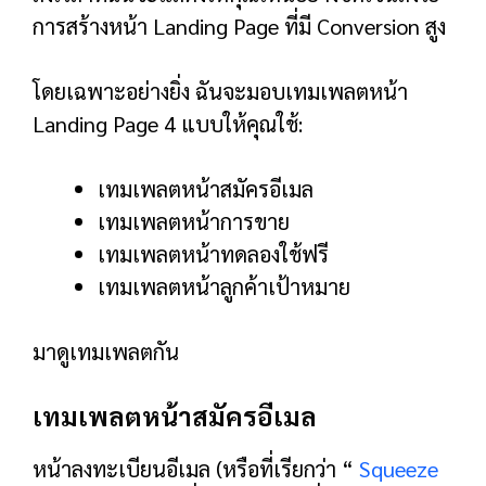
ผู้คนทุกวันนี้ไม่เต็มใจอย่างยิ่งที่จะให้ที่อยู่อีเมล
ของตน และฉันไม่สามารถตำหนิพวกเขาได้
เมื่อคุณมอบอีเมลของคุณให้ใครซักคน คุณจะไม่รู้
ว่าจะเกิดอะไรขึ้นต่อไป พวกเขาสามารถเริ่มส่ง
เรื่องไร้สาระให้คุณ โจมตีคุณด้วยข้อความนับล้าน
ข้อความ ขายอีเมลของคุณให้กับผู้เสนอราคาสูงสุด
ซึ่งหมายความว่าคุณต้องทำให้สิ่งที่คนอื่นชัดเจน
ที่สุด
ตัวอย่างเช่น หากคุณดูที่
หน้าสมัครรับจดหมาย
ข่าว Exploding Topics
เราใช้พาดหัวที่ทำให้ “สิ่ง
ที่คุณได้รับ” ชัดเจน