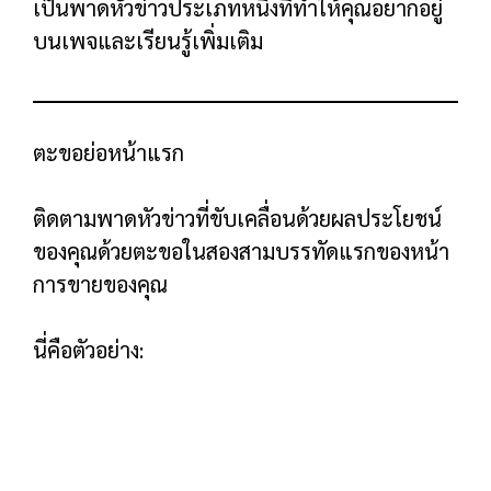
การขายของคุณ ดังนั้น ผมขอแนะนำให้เขียนโครง
ร่างการรับประกันโดยละเอียดและยาว
ยกตัวอย่างเช่นการรับประกันส่วนที่หนึ่งของหน้า
ขายของเราคือ
228
คำยาว
เทมเพลตหน้าทดลองใช้ SaaS ฟรี
เป้าหมายหลักของหน้า Landing Page รุ่นทดลอง
ใช้ฟรีของ SaaS
คือการให้ผู้อื่นเข้าสู่ขั้นตอนการ
สมัครของ
คุณ
ซึ่งแตกต่างจาก Squeeze Page เล็กน้อย ด้วย