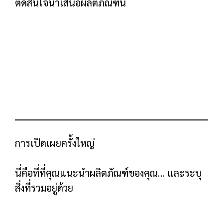
นี่คือสิ่งที่บริษัท B2B SaaS จำนวนมากต้อง
เผชิญ แทนที่จะพาดหัวข่าวตรงไปตรงมา พวก
เขาเขียนเรื่องไร้สาระแบบนี้
แต่ผมขอแนะนำให้พาดหัวตรงไปตรงมาเช่นเดียว
จากนี้ช่วยเหลือลูกเสือ