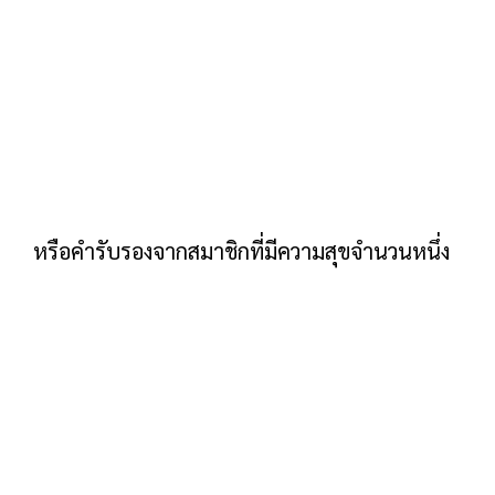
บนเพจและเรียนรู้เพิ่มเติม
ตะขอย่อหน้าแรก
ติดตามพาดหัวข่าวที่ขับเคลื่อนด้วยผลประโยชน์
ของคุณด้วยตะขอในสองสามบรรทัดแรกของหน้า
การขายของคุณ
นี่คือตัวอย่าง:
อีกครั้งนี้ค่อนข้าง “ขาย” แต่เรากำลังกำหนดเป้า