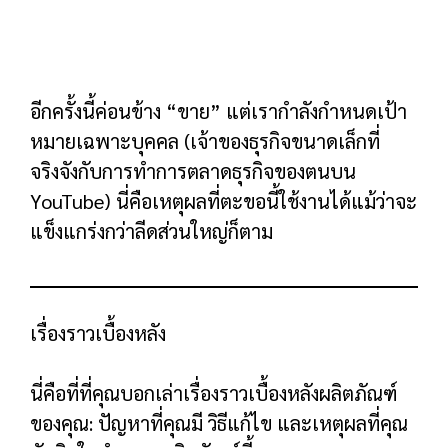
Squeeze Page การแปลงจะเกิดขึ้นที่หน้านั้น
จริงๆ แต่ด้วยหน้า SaaS คุณมักจะส่งพวกเขาไป
ยังหน้าอื่นที่พวกเขาสมัครใช้งานจริง
ด้วยเหตุนี้ นี่คือเทมเพลต:
พาดหัวภาษาอังกฤษธรรมดา